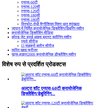
एनएस-60टी
एनएस-120सी
एनएस-120टी
एनएस-180सी
एनएस-180टी
विस्फोट-रोधी मैग्नीशियम मिश्र धातु श्रृंखला
जापान में निर्मित क्रायोजेनिक डिफ्लैशिंग/डिबरिंग मशीन
क्रायोजेनिक डिफ्लैशिंग मीडिया
कोल्ड जेट ड्राई आइस ब्लास्ट क्लीनिंग मशीन
एयरो सीरीज़
I3 माइक्रो क्लीन सीरीज़
त्वरित खाद्य फ्रीजर
यूएस-हाइपर2000 क्रायोजेनिक डीफ्लैशिंग मशीन
विशेष रुप से प्रदर्शित प्रोडक्टस
अल्ट्रा शॉट एनएस-60टी क्रायोजेनिक
डिफ्लैशिंग/डेबुरिनिंग...