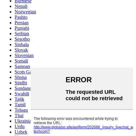
Burmese
Nepali
Norwegian
Pashto
Persian
Punjabi
Serbian
Sesotho
Sinhala
Slovak
Slovenian
Somali
Samoan
Scots Gaelic
Shona
Sindhi
Sundanese
Swahili
Tajik
Tamil
Telugu
Thai
Ukrainian
Urdu
Uzbek