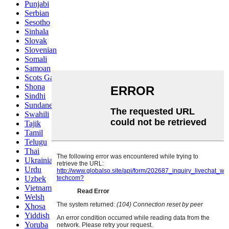
Punjabi
Serbian
Sesotho
Sinhala
Slovak
Slovenian
Somali
Samoan
Scots Gaelic
Shona
Sindhi
Sundanese
Swahili
Tajik
Tamil
Telugu
Thai
Ukrainian
Urdu
Uzbek
Vietnamese
Welsh
Xhosa
Yiddish
Yoruba