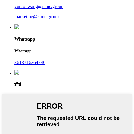
yurao_wang@stmc.group
marketing@stmc.group
Whatsapp
Whatsapp
8613716364746
शीर्ष