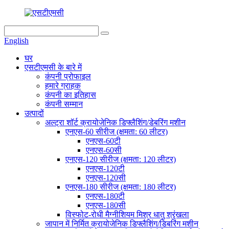
English
घर
एसटीएमसी के बारे में
कंपनी प्रोफाइल
हमारे ग्राहक
कंपनी का इतिहास
कंपनी सम्मान
उत्पादों
अल्ट्रा शॉर्ट क्रायोजेनिक डिफ्लैशिंग/डेबरिंग मशीन
एनएस-60 सीरीज (क्षमता: 60 लीटर)
एनएस-60टी
एनएस-60सी
एनएस-120 सीरीज (क्षमता: 120 लीटर)
एनएस-120टी
एनएस-120सी
एनएस-180 सीरीज (क्षमता: 180 लीटर)
एनएस-180टी
एनएस-180सी
विस्फोट-रोधी मैग्नीशियम मिश्र धातु श्रृंखला
जापान में निर्मित क्रायोजेनिक डिफ्लैशिंग/डिबरिंग मशीन