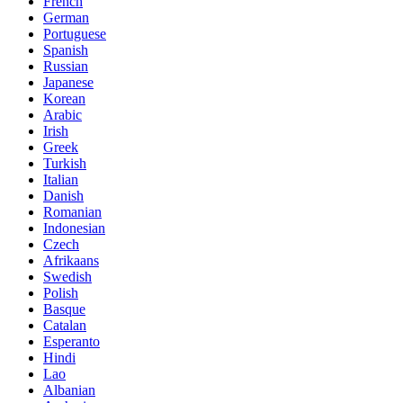
French
German
Portuguese
Spanish
Russian
Japanese
Korean
Arabic
Irish
Greek
Turkish
Italian
Danish
Romanian
Indonesian
Czech
Afrikaans
Swedish
Polish
Basque
Catalan
Esperanto
Hindi
Lao
Albanian