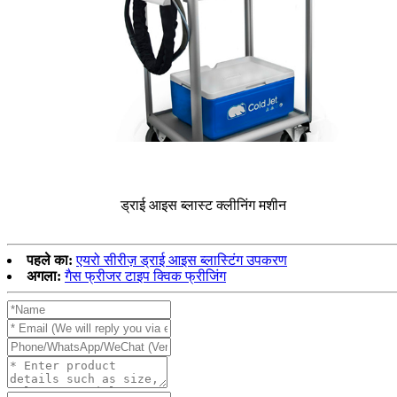
ड्राई आइस ब्लास्ट क्लीनिंग मशीन
पहले का:
एयरो सीरीज़ ड्राई आइस ब्लास्टिंग उपकरण
अगला:
गैस फ्रीजर टाइप क्विक फ्रीजिंग