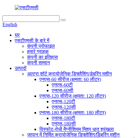
English
घर
एसटीएमसी के बारे में
कंपनी प्रोफाइल
हमारे ग्राहक
कंपनी का इतिहास
कंपनी सम्मान
उत्पादों
अल्ट्रा शॉर्ट क्रायोजेनिक डिफ्लैशिंग/डेबरिंग मशीन
एनएस-60 सीरीज (क्षमता: 60 लीटर)
एनएस-60टी
एनएस-60सी
एनएस-120 सीरीज (क्षमता: 120 लीटर)
एनएस-120टी
एनएस-120सी
एनएस-180 सीरीज (क्षमता: 180 लीटर)
एनएस-180टी
एनएस-180सी
विस्फोट-रोधी मैग्नीशियम मिश्र धातु श्रृंखला
जापान में निर्मित क्रायोजेनिक डिफ्लैशिंग/डिबरिंग मशीन