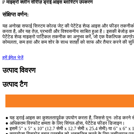
i³ माइक्रो क्लीन सीरीज़ ड्राई आइस ब्लास्टिंग उपकरण
संक्षिप्त वर्णन:
यह अनोखा सफाई सिस्टम कोल्ड जेट की पेटेंटेड शेव्ड आइस और फीडर तकनीको
करता है, और यह तेज़, प्रभावी और विश्वसनीय साबित हुआ है। इसकी बेजोड़ क
पेटेंटेड शेव्ड माइक्रो पार्टिकल तकनीक का अनुभव करें, जो एक वैकल्पिक अपग्
कोमलता, कम हवा और कम शोर के साथ सतहों को साफ और तैयार करने की सुविधा
हमें ईमेल भेजें
उत्पाद विवरण
उत्पाद टैग
● यह ड्राई आइस का कुशलतापूर्वक उपयोग करता है, जिससे पुनः लोड करने
● अधिकतम विस्फोट क्षमता के लिए सिंगल-होस, पेटेंटेड फीडर डिजाइन।
● इसमें 5" x 5" x 10" (12.7 सेमी x 12.7 सेमी x 25.4 सेमी) या 6" x 6" 
● समायोज्य विस्फोट दबाव प्रदर्शन को अनुकूलित करने के लिए लचीलापन प्