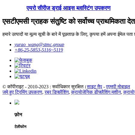
एयरो सीरीज़ ड्राई आइस ब्लास्टिंग उपकरण
एसटीएमसी ग्राहक संतुष्टि को सर्वोच्च प्राथमिकता देत
हमारे उत्पादों या मूल्य सूची के बारे में पूछताछ के लिए, कृपया हमें अपना ईमेल पत
yurao_wang@stmc.group
+86-25-5853-5116~5119
© कॉपीराइट - 2010-2023 : सर्वाधिकार सुरक्षित।
साइट मैप
-
एएमपी मोबाइल
जमे हुए ट्रिमिंग उपकरण
,
रबर डिफ्लैशिंग
,
क्रायोजेनिक डीफ्लैशिंग मशीन
,
क्रायो
फ़ोन
टेलीफोन